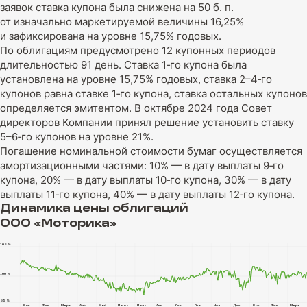
заявок ставка купона была снижена на 50 б. п.
от изначально маркетируемой величины 16,25%
и зафиксирована на уровне 15,75% годовых.
По облигациям предусмотрено 12 купонных периодов
длительностью 91 день. Ставка 1‑го купона была
установлена на уровне 15,75% годовых, ставка 2–4‑го
купонов равна ставке 1‑го купона, ставка остальных купонов
определяется эмитентом. В октябре 2024 года Совет
директоров Компании принял решение установить ставку
5–6‑го купонов на уровне 21%.
Погашение номинальной стоимости бумаг осуществляется
амортизационными частями: 10% — в дату выплаты 9‑го
купона, 20% — в дату выплаты 10‑го купона, 30% — в дату
выплаты 11‑го купона, 40% — в дату выплаты 12‑го купона.
Динамика цены облигаций
ООО «Моторика»
105 %
100 %
95 %
Май
Янв.
Фев.
Март
Апр.
Июнь
Июль
Авг.
Сен.
Окт.
Ноя.
Дек.
Янв.
Фев.
Март