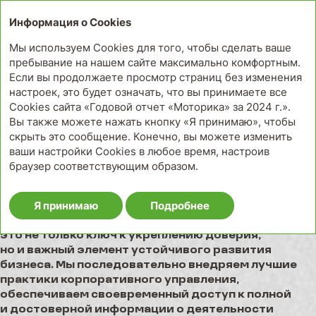
ГОДОВ
Информация о Cookies
Мы используем Cookies для того, чтобы сделать ваше
пребывание на нашем сайте максимально комфортным.
Если вы продолжаете просмотр страниц без изменения
ВЗАИМОДЕЙСТВИЕ
настроек, это будет означать, что вы принимаете все
С ИНВЕСТОРАМИ
Cookies сайта «Годовой отчет «Моторика» за 2024 г.».
Вы также можете нажать кнопку «Я принимаю», чтобы
D)
скрыть это сообщение. Конечно, вы можете изменить
В течение года наша Компания сделала
ваши настройки Cookies в любое время, настроив
значительный шаг вперед в выстраивании
браузер соответствующим образом.
прозрачной и эффективной функции
взаимодействия с инвесторами и держателями
Я принимаю
Подробнее
облигаций. Мы уверены, что открытость и честный
диалог с инвестиционным сообществом —
это не только ключ к укреплению доверия,
но и важный элемент устойчивого развития
бизнеса. Мы последовательно внедряем лучшие
практики корпоративного управления,
обеспечиваем своевременный доступ к полной
и достоверной информации о деятельности