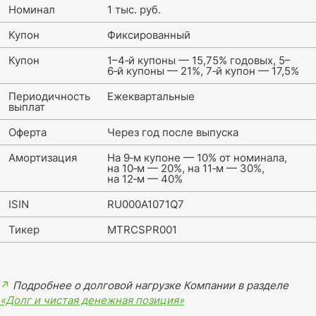
Номинал
1 тыс. руб.
Купон
Фиксированный
Купон
1–4‑й купоны — 15,75% годовых, 5–
6‑й купоны — 21%, 7‑й купон — 17,5%
Периодичность
Ежеквартальные
выплат
Оферта
Через год после выпуска
Амортизация
На 9‑м купоне — 10% от номинала,
на 10‑м — 20%, на 11‑м — 30%,
на 12‑м — 40%
ISIN
RU000A1071Q7
Тикер
MTRCSPR001
↗
Подробнее о долговой нагрузке Компании в разделе
«Долг и чистая денежная позиция»