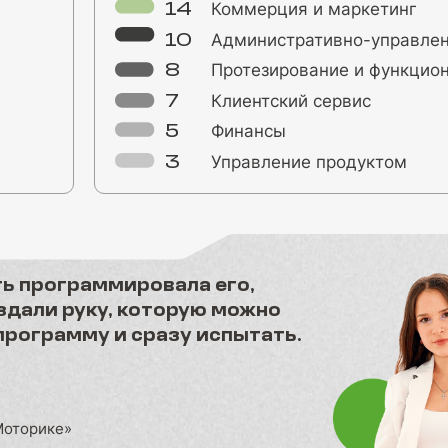
Коммерция и маркетинг
14
Административно-управлен
10
Протезирование и функцио
8
Клиентский сервис
7
Финансы
5
Управление продуктом
3
ть программировала его,
оздали руку, которую можно
программу и сразу испытать.
Моторике»