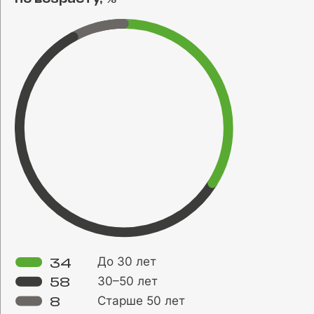
0
100
200
300
400
500
До 30 лет
34
30–50 лет
58
Старше 50 лет
8