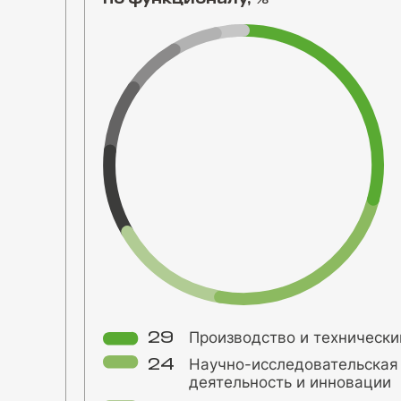
600
0
50
100
150
200
250
300
350
Производство и технически
29
Научно-исследовательская
24
деятельность и инновации