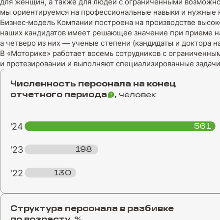
для женщин, а также для людей с ограниченными возможнос
мы ориентируемся на профессиональные навыки и нужные к
Бизнес‑модель Компании построена на производстве высо
наших кандидатов имеет решающее значение при приеме на
а четверо из них — ученые степени (кандидаты и доктора на
В «Моторике» работает восемь сотрудников с ограниченны
и протезировании и выполняют специализированные задачи
Численность персонала на конец
отчетного
периода
,
человек
'24
561
'23
198
'22
130
Структура персонала в разбивке
по возрасту,
%