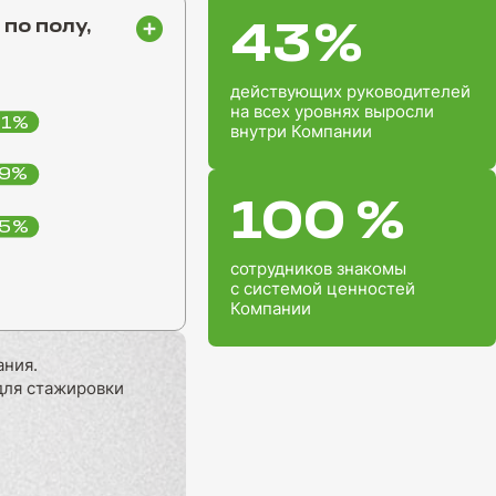
по полу,
43
%
действующих руководителей
на всех уровнях выросли
41%
внутри Компании
9%
100
%
5%
сотрудников знакомы
с системой ценностей
Компании
ания.
для стажировки
100