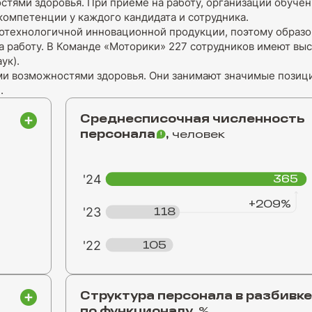
тями здоровья. При приеме на работу, организации обучен
омпетенции у каждого кандидата и сотрудника.
котехнологичной инновационной продукции, поэтому образ
 работу. В Команде «Моторики» 227 сотрудников имеют вы
ук).
ми возможностями здоровья. Они занимают значимые позици
.
Среднесписочная численность
персонала
,
человек
'24
365
+209%
'23
118
'22
105
Структура персонала в разбивке
по функционалу,
%