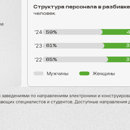
Структура персонала в разбивке 
человек
ое
'24
59%
'23
61%
3
'22
65%
3
Мужчины
Женщины
 заведениями по направлениям электроники и конструиров
нающих специалистов и студентов. Доступные направления 
0
20
40
60
80