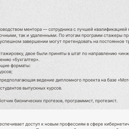
ководством ментора — сотрудника с лучшей квалификацией в
 очными, так и удаленными. По итогам программ стажеры п
 успешном завершении могут претендовать на постоянное т
 стажировку, двое были приняты в штат по направлению «ин
ению «бухгалтер».
ющие форматы:
урсов;
 предполагающая ведение дипломного проекта на базе «Мот
студентов выпускных курсов.
отчик бионических протезов, программист, протезист.
обеспечивает доступ к новым профессиям в сфере кибернет