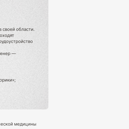
 своей области.
роходят
рудоустройство
женер —
орики»;
ической медицины